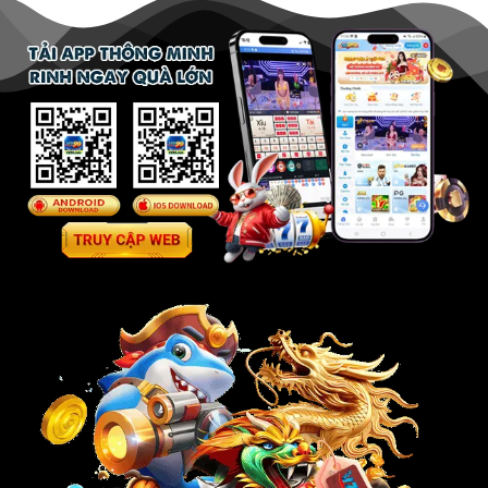
siêu
cầu
đơn
chính
giản
xác
nhất
năm
2026