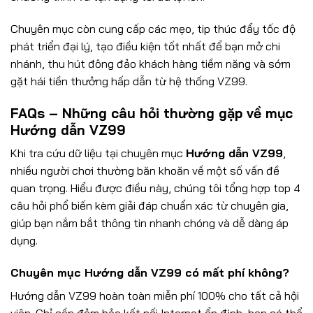
Chuyên mục còn cung cấp các mẹo, tip thúc đẩy tốc độ
phát triển đại lý, tạo điều kiện tốt nhất để bạn mở chi
nhánh, thu hút đông đảo khách hàng tiềm năng và sớm
gặt hái tiền thưởng hấp dẫn từ hệ thống VZ99.
FAQs – Những câu hỏi thường gặp về mục
Hướng dẫn VZ99
Khi tra cứu dữ liệu tại chuyên mục
Hướng dẫn VZ99
,
nhiều người chơi thường băn khoăn về một số vấn đề
quan trọng. Hiểu được điều này, chúng tôi tổng hợp top 4
câu hỏi phổ biến kèm giải đáp chuẩn xác từ chuyên gia,
giúp bạn nắm bắt thông tin nhanh chóng và dễ dàng áp
dụng.
Chuyên mục Hướng dẫn VZ99 có mất phí không?
Hướng dẫn VZ99 hoàn toàn miễn phí 100% cho tất cả hội