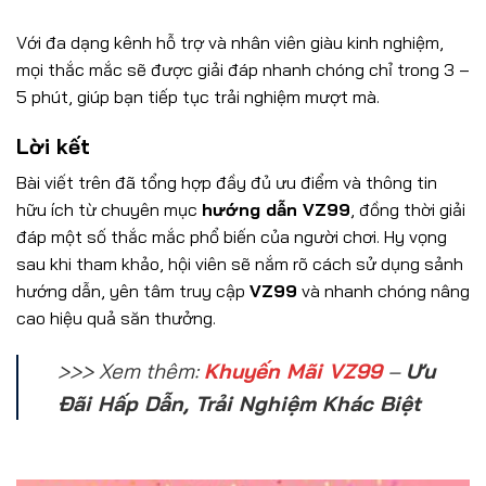
Với đa dạng kênh hỗ trợ và nhân viên giàu kinh nghiệm,
mọi thắc mắc sẽ được giải đáp nhanh chóng chỉ trong 3 –
5 phút, giúp bạn tiếp tục trải nghiệm mượt mà.
Lời kết
Bài viết trên đã tổng hợp đầy đủ ưu điểm và thông tin
hữu ích từ chuyên mục
hướng dẫn VZ99
, đồng thời giải
đáp một số thắc mắc phổ biến của người chơi. Hy vọng
sau khi tham khảo, hội viên sẽ nắm rõ cách sử dụng sảnh
hướng dẫn, yên tâm truy cập
VZ99
và nhanh chóng nâng
cao hiệu quả săn thưởng.
>>> Xem thêm:
Khuyến Mãi VZ99
–
Ưu
Đãi Hấp Dẫn, Trải Nghiệm Khác Biệt