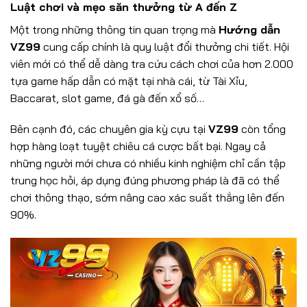
Luật chơi và mẹo săn thưởng từ A đến Z
Một trong những thông tin quan trọng mà
Hướng dẫn
VZ99
cung cấp chính là quy luật đổi thưởng chi tiết. Hội
viên mới có thể dễ dàng tra cứu cách chơi của hơn 2.000
tựa game hấp dẫn có mặt tại nhà cái, từ Tài Xỉu,
Baccarat, slot game, đá gà đến xổ số…
Bên cạnh đó, các chuyên gia kỳ cựu tại
VZ99
còn tổng
hợp hàng loạt tuyệt chiêu cá cược bất bại. Ngay cả
những người mới chưa có nhiều kinh nghiệm chỉ cần tập
trung học hỏi, áp dụng đúng phương pháp là đã có thể
chơi thông thạo, sớm nâng cao xác suất thắng lên đến
90%.