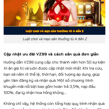
Luật chơi và mẹo săn thưởng từ A đến Z
Cập nhật ưu đãi VZ99 và cách săn quà đơn giản
Hướng dẫn VZ99 cung cấp cho thành viên hơn 50 sự kiện
tri ân giá trị và luôn được cập nhật mới nhất. Khi tra cứu,
bạn sẽ nắm rõ thể lệ, thời hạn, đối tượng áp dụng, giúp
yên tâm đăng ký và nhận quà. Một số chương trình
khuyến mãi nổi bật bao gồm hoàn trả 3,5%, nạp đầu
100%, đại lý nhận hoa hồng khủng,…
Không chỉ vậy, hệ thống còn tổng hợp quy trình nhận quà