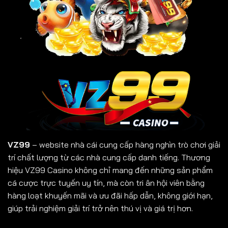
VZ99
– website nhà cái cung cấp hàng nghìn trò chơi giải
trí chất lượng từ các nhà cung cấp danh tiếng. Thương
hiệu VZ99 Casino không chỉ mang đến những sản phẩm
cá cược trực tuyến uy tín, mà còn tri ân hội viên bằng
hàng loạt khuyến mãi và ưu đãi hấp dẫn, không giới hạn,
giúp trải nghiệm giải trí trở nên thú vị và giá trị hơn.