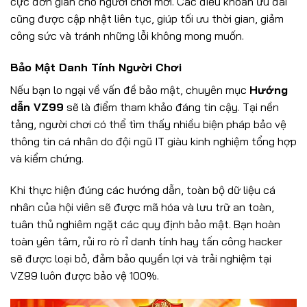
cực đơn giản cho người chơi mới. Các điều khoản ưu đãi
cũng được cập nhật liên tục, giúp tối ưu thời gian, giảm
công sức và tránh những lỗi không mong muốn.
Bảo Mật Danh Tính Người Chơi
Nếu bạn lo ngại về vấn đề bảo mật, chuyên mục
Hướng
dẫn VZ99
sẽ là điểm tham khảo đáng tin cậy. Tại nền
tảng, người chơi có thể tìm thấy nhiều biện pháp bảo vệ
thông tin cá nhân do đội ngũ IT giàu kinh nghiệm tổng hợp
và kiểm chứng.
Khi thực hiện đúng các hướng dẫn, toàn bộ dữ liệu cá
nhân của hội viên sẽ được mã hóa và lưu trữ an toàn,
tuân thủ nghiêm ngặt các quy định bảo mật. Bạn hoàn
toàn yên tâm, rủi ro rò rỉ danh tính hay tấn công hacker
sẽ được loại bỏ, đảm bảo quyền lợi và trải nghiệm tại
VZ99 luôn được bảo vệ 100%.