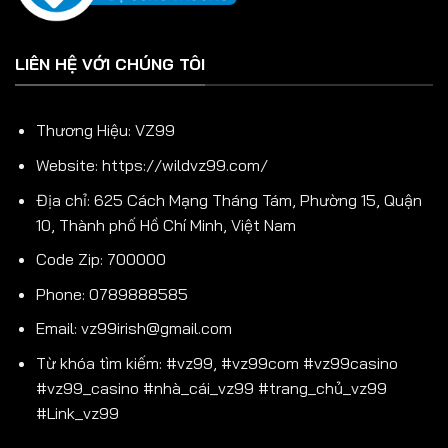
LIÊN HỆ VỚI CHÚNG TÔI
Thương Hiệu: VZ99
Website:
https://wildvz99.com/
Địa chỉ:
625 Cách Mạng Tháng Tám, Phường 15, Quận
10, Thành phố Hồ Chí Minh, Việt Nam
Code Zip: 700000
Phone: 0789888585
Email:
vz99irish@gmail.com
Từ khóa tìm kiếm: #vz99, #vz99com #vz99casino
#vz99_casino #nhà_cái_vz99 #trang_chủ_vz99
#Link_vz99