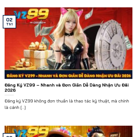
02
Th1
Đăng Ký VZ99 – Nhanh và Đơn Giản Dễ Dàng Nhận Ưu Đãi
2026
Đăng ký VZ99 không đơn thuần là thao tác kỹ thuật, mà chính
là cánh [...]