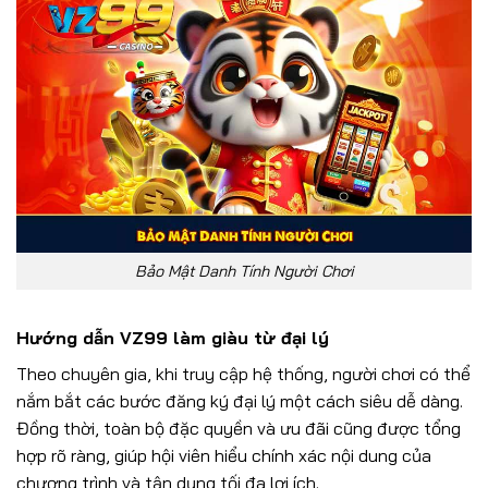
Bảo Mật Danh Tính Người Chơi
Hướng dẫn VZ99 làm giàu từ đại lý
Theo chuyên gia, khi truy cập hệ thống, người chơi có thể
nắm bắt các bước đăng ký đại lý một cách siêu dễ dàng.
Đồng thời, toàn bộ đặc quyền và ưu đãi cũng được tổng
hợp rõ ràng, giúp hội viên hiểu chính xác nội dung của
chương trình và tận dụng tối đa lợi ích.