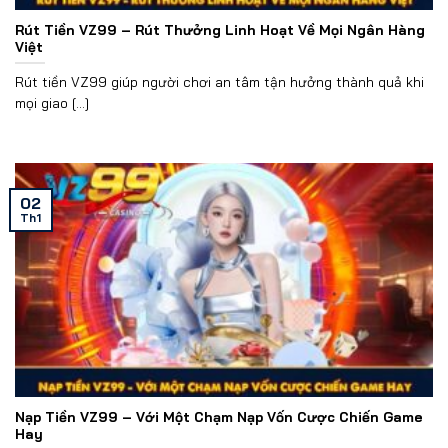
Rút Tiền VZ99 – Rút Thưởng Linh Hoạt Về Mọi Ngân Hàng
Việt
Rút tiền VZ99 giúp người chơi an tâm tận hưởng thành quả khi
mọi giao [...]
02
Th1
Nạp Tiền VZ99 – Với Một Chạm Nạp Vốn Cược Chiến Game
Hay