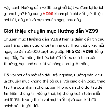
Vậy sảnh Hướng dẫn VZ99 có gì nổi bật và đem lại lợi ích
gì cho bạn? Hãy cùng
VZ99
khám phá bài viết giới thiệu
chi tiết, đầy đủ và cực chuẩn ngay sau đây.
Giới thiệu chuyên mục Hướng dẫn VZ99
Chuyên mục
Hướng dẫn VZ99
hiện là điểm đến tin cậy
của hàng triệu người chơi tại nhà cái. Theo thống kê, mỗi
ngày có đến 55.000 lượt truy cập,
Nhà Cái VZ99
tổng
hợp đầy đủ thông tin hữu ích để tối ưu quá trình săn
thưởng, hạn chế sai sót và nâng cao tỷ lệ thắng.
Đối với hội viên mới lần đầu trải nghiệm, Hướng dẫn VZ99
là chuyên mục không thể bỏ qua. Với giao diện logic, thao
tác tra cứu nhanh chóng, bạn không cần chờ đợi lâu để
tìm kiếm thông tin. Đồng thời, hệ thống hoàn toàn miễn
phí 100%, tương thích với mọi thiết bị và cam kết độ
chính xác tuyệt đối.