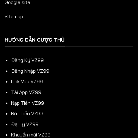
Google site
Sitemap
HƯỚNG DẪN CƯỢC THỦ
Đăng Ký VZ99
Đăng Nhập VZ99
Link Vào VZ99
Tải App VZ99
Nạp Tiền VZ99
Rút Tiền VZ99
Đại Lý VZ99
Khuyến mãi VZ99