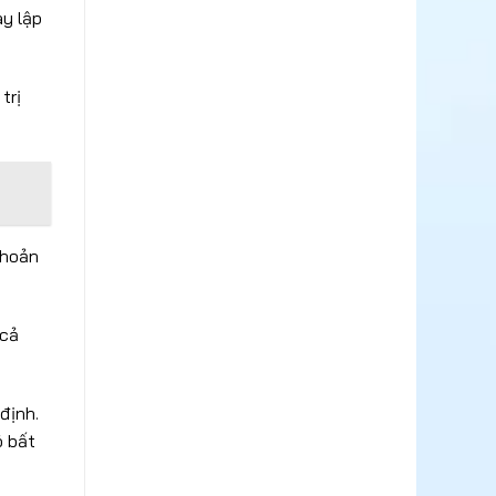
xác
ay lập
nhất
năm
2026
trị
khoản
 cả
định.
ó bất