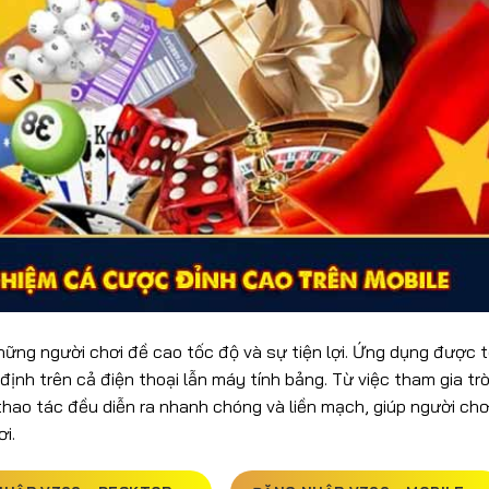
ững người chơi đề cao tốc độ và sự tiện lợi. Ứng dụng được t
định trên cả điện thoại lẫn máy tính bảng. Từ việc tham gia trò
hao tác đều diễn ra nhanh chóng và liền mạch, giúp người chơ
ơi.