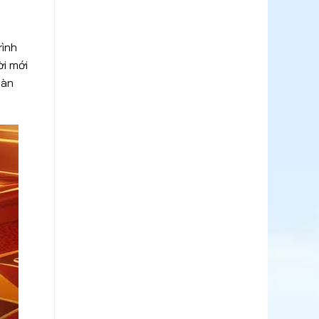
rình
ời mới
oàn