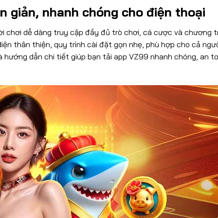
 giản, nhanh chóng cho điện thoại
 chơi dễ dàng truy cập đầy đủ trò chơi, cá cược và chương t
 diện thân thiện, quy trình cài đặt gọn nhẹ, phù hợp cho cả ngư
à hướng dẫn chi tiết giúp bạn tải app VZ99 nhanh chóng, an t