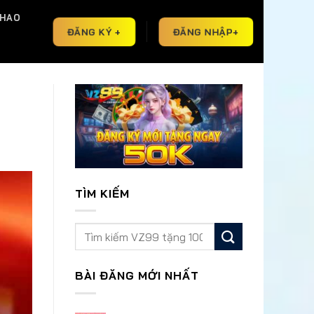
THAO
ĐĂNG KÝ +
ĐĂNG NHẬP+
TÌM KIẾM
BÀI ĐĂNG MỚI NHẤT