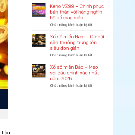
số
săn
VZ99
Keno VZ99 – Chinh phục
Hà
lùng
bản thân với hàng nghìn
Nội
giải
bộ số may mắn
VIP
thưởng
ở
Chức năng bình luận bị tắt
là
siêu
Keno
gì?
khủng
VZ99
Hướng
Xổ số miền Nam – Cơ hội
–
dẫn
săn thưởng trúng lớn
Chinh
chơi
siêu đơn giản
phục
là
ở
Chức năng bình luận bị tắt
bản
thắng
Xổ
thân
tại
số
với
VZ99
Xổ số miền Bắc – Mẹo
miền
hàng
soi cầu chính xác nhất
Nam
nghìn
năm 2026
–
bộ
ở
Chức năng bình luận bị tắt
Cơ
số
Xổ
hội
may
số
săn
mắn
miền
thưởng
Bắc
trúng
–
lớn
Mẹo
siêu
soi
đơn
cầu
giản
chính
 tiện