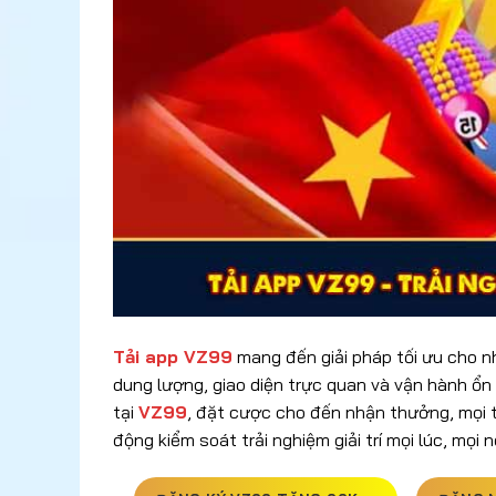
Tải app VZ99
mang đến giải pháp tối ưu cho nh
dung lượng, giao diện trực quan và vận hành ổn 
tại
VZ99
, đặt cược cho đến nhận thưởng, mọi t
động kiểm soát trải nghiệm giải trí mọi lúc, mọi n