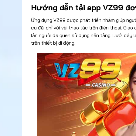
Hướng dẫn tải app VZ99 đơn
Ứng dụng VZ99 được phát triển nhằm giúp người
ưu đãi chỉ với vài thao tác trên điện thoại. Giao
lẫn người đã quen sử dụng nền tảng. Dưới đây l
trên thiết bị di động.