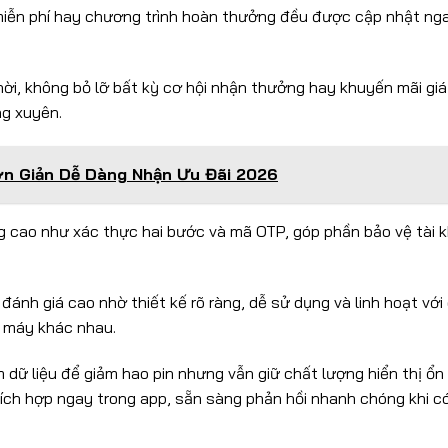
ay miễn phí hay chương trình hoàn thưởng đều được cập nhật ng
hời, không bỏ lỡ bất kỳ cơ hội nhận thưởng hay khuyến mãi giá 
ng xuyên.
ơn Giản Dễ Dàng Nhận Ưu Đãi 2026
g cao như xác thực hai bước và mã OTP, góp phần bảo vệ tài 
ánh giá cao nhờ thiết kế rõ ràng, dễ sử dụng và linh hoạt với
g máy khác nhau.
m dữ liệu để giảm hao pin nhưng vẫn giữ chất lượng hiển thị ổn 
tích hợp ngay trong app, sẵn sàng phản hồi nhanh chóng khi c