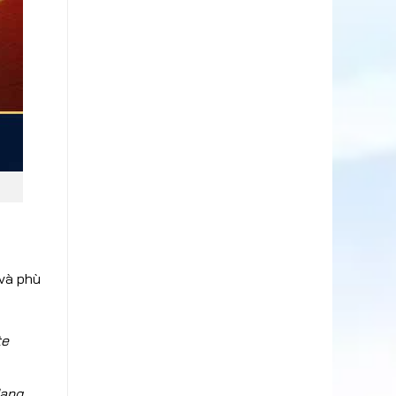
 và phù
te
dạng