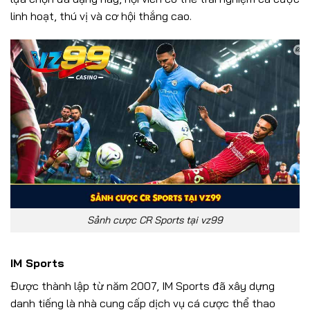
linh hoạt, thú vị và cơ hội thắng cao.
Sảnh cược CR Sports tại vz99
IM Sports
Được thành lập từ năm 2007, IM Sports đã xây dựng
danh tiếng là nhà cung cấp dịch vụ cá cược thể thao