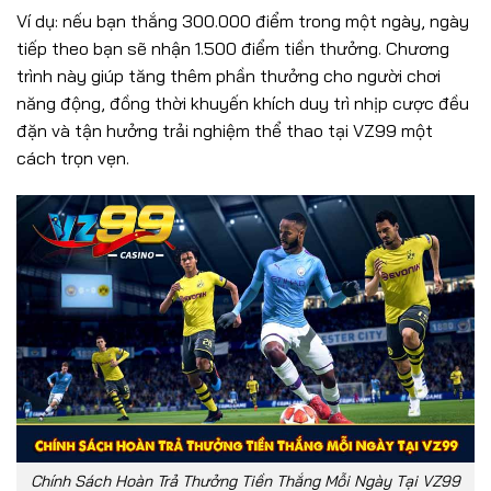
Ví dụ: nếu bạn thắng 300.000 điểm trong một ngày, ngày
tiếp theo bạn sẽ nhận 1.500 điểm tiền thưởng. Chương
trình này giúp tăng thêm phần thưởng cho người chơi
năng động, đồng thời khuyến khích duy trì nhịp cược đều
đặn và tận hưởng trải nghiệm thể thao tại VZ99 một
cách trọn vẹn.
Chính Sách Hoàn Trả Thưởng Tiền Thắng Mỗi Ngày Tại VZ99