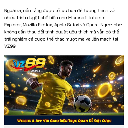
Ngoài ra, nền tảng được tối ưu hóa để tương thích với
nhiều trình duyệt phổ biến như Microsoft Internet
Explorer, Mozilla Firefox, Apple Safari và Opera. Người chơi
không cần thay đổi trình duyệt yêu thích mà vẫn có thể
trải nghiệm cá cược thể thao mượt mà và liền mạch tại
VZ99.