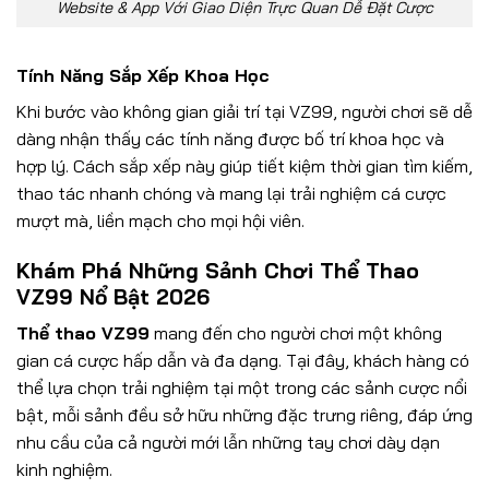
Website & App Với Giao Diện Trực Quan Dễ Đặt Cược
Tính Năng Sắp Xếp Khoa Học
Khi bước vào không gian giải trí tại VZ99, người chơi sẽ dễ
dàng nhận thấy các tính năng được bố trí khoa học và
hợp lý. Cách sắp xếp này giúp tiết kiệm thời gian tìm kiếm,
thao tác nhanh chóng và mang lại trải nghiệm cá cược
mượt mà, liền mạch cho mọi hội viên.
Khám Phá Những Sảnh Chơi Thể Thao
VZ99 Nổ Bật 2026
Thể thao VZ99
mang đến cho người chơi một không
gian cá cược hấp dẫn và đa dạng. Tại đây, khách hàng có
thể lựa chọn trải nghiệm tại một trong các sảnh cược nổi
bật, mỗi sảnh đều sở hữu những đặc trưng riêng, đáp ứng
nhu cầu của cả người mới lẫn những tay chơi dày dạn
kinh nghiệm.