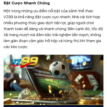
Đặt Cược Nhanh Chóng
Một trong những ưu điểm nổi bật của sảnh thể thao
VZ99 là khả năng đặt cược cực nhanh. Nhà cái tích hợp
nhiều phương thức giao dịch tiện lợi, giúp người chơi
thanh toán dễ dàng và nhanh chóng. Bên cạnh đó, tốc độ
tải trang mượt mà đảm bảo trải nghiệm liền mạch, không
làm gián đoạn cảm giác hồi hộp và hứng thú khi tham gia
các kèo cược.