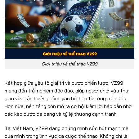
Giới thiệu về thể thao VZ99
Kết hợp giữa yếu tố giải trí và cược chiến lược, VZ99
mang đến trải nghiệm độc đáo, giúp người chơi vừa thư
giãn vừa tận hưởng cảm giác hồi hộp từ từng trận đấu.
Hơn nữa, nền tảng còn mở ra cơ hội kiếm lời hấp dẫn nhờ
các kèo cược đa dạng và tỷ lệ thưởng cạnh tranh.
Tại Việt Nam, VZ99 đang chứng minh sức hút mạnh mẽ
của mình trong lĩnh vực cá cược thể thao. Không chỉ là