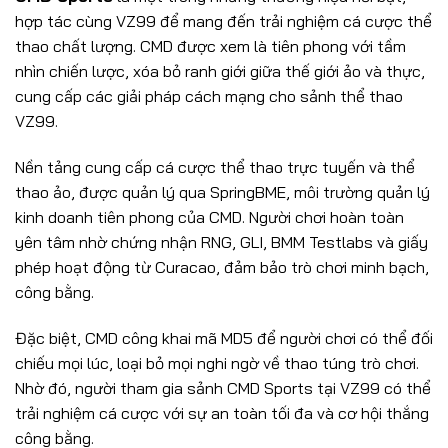
hợp tác cùng VZ99 để mang đến trải nghiệm cá cược thể
thao chất lượng. CMD được xem là tiên phong với tầm
nhìn chiến lược, xóa bỏ ranh giới giữa thế giới ảo và thực,
cung cấp các giải pháp cách mạng cho sảnh thể thao
VZ99.
Nền tảng cung cấp cá cược thể thao trực tuyến và thể
thao ảo, được quản lý qua SpringBME, môi trường quản lý
kinh doanh tiên phong của CMD. Người chơi hoàn toàn
yên tâm nhờ chứng nhận RNG, GLI, BMM Testlabs và giấy
phép hoạt động từ Curacao, đảm bảo trò chơi minh bạch,
công bằng.
Đặc biệt, CMD công khai mã MD5 để người chơi có thể đối
chiếu mọi lúc, loại bỏ mọi nghi ngờ về thao túng trò chơi.
Nhờ đó, người tham gia sảnh CMD Sports tại VZ99 có thể
trải nghiệm cá cược với sự an toàn tối đa và cơ hội thắng
công bằng.