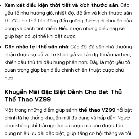
Xem xét điều kiện thời tiết và kích thước sân
: Các
yếu tố như hướng gió, nhiệt độ, độ ẩm và kích thước sân
thi đấu có thể tác động đến quãng đường di chuyển của
bóng và cách tính điểm. Hiểu được những điều này sẽ
giúp bạn có lợi thế khi đặt cược.
Cân nhắc lợi thế sân nhà
: Các đội đá sân nhà thường
nhận được sự cổ vũ từ khán giả và tâm lý thoải mái hơn,
khiến cầu thủ thi đấu hưng phấn hơn. Đây là một yếu tố
quan trọng giúp bạn điều chỉnh chiến thuật cược phù
hợp.
Khuyến Mãi Đặc Biệt Dành Cho Bet Thủ
Thể Thao VZ99
Một trong những điểm giúp sảnh
thể thao VZ99
nổi bật
chính là hệ thống khuyến mãi đa dạng và hấp dẫn. Người
chơi không chỉ trải nghiệm cá cược mà còn được tận
dụng nhiều ưu đãi đặc biệt, giúp tăng cơ hội thắng và tối