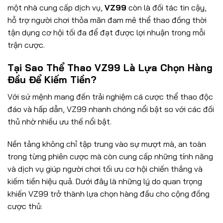
một nhà cung cấp dịch vụ,
VZ99
còn là đối tác tin cậy,
hỗ trợ người chơi thỏa mãn đam mê thể thao đồng thời
tận dụng cơ hội tối đa để đạt được lợi nhuận trong mỗi
trận cược.
Tại Sao Thể Thao VZ99 Là Lựa Chọn Hàng
Đầu Để Kiếm Tiền?
Với sứ mệnh mang đến trải nghiệm cá cược thể thao độc
đáo và hấp dẫn, VZ99 nhanh chóng nổi bật so với các đối
thủ nhờ nhiều ưu thế nổi bật.
Nền tảng không chỉ tập trung vào sự mượt mà, an toàn
trong từng phiên cược mà còn cung cấp những tính năng
và dịch vụ giúp người chơi tối ưu cơ hội chiến thắng và
kiếm tiền hiệu quả. Dưới đây là những lý do quan trọng
khiến VZ99 trở thành lựa chọn hàng đầu cho cộng đồng
cược thủ: