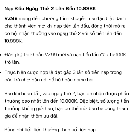
Nạp Đầu Ngày Thứ 2 Lên Đến 10.888K
VZ99
mang đến chương trình khuyến mãi đặc biệt dành
cho thành viên mới khi nạp tiền lần đầu, đồng thời mở ra
cơ hội nhận thưởng vào ngày thứ 2 với số tiền lên đến
10.888K.
Đăng ký tài khoản VZ99 mới và nạp tiền lần đầu từ 100K
trở lên.
Thực hiện cược hợp lệ đạt gấp 3 lần số tiền nạp trong
các trò chơi bắn cá, nổ hũ hoặc game bài.
Sau khi hoàn tất, vào ngày thứ 2, bạn sẽ nhận được phần
thưởng cao nhất lên đến 10.888K. Đặc biệt, số lượng tiền
thưởng không giới hạn, bạn có thể mời bạn bè cùng tham
gia để nhận thêm ưu đãi.
Bảng chi tiết tiền thưởng theo số tiền nạp: