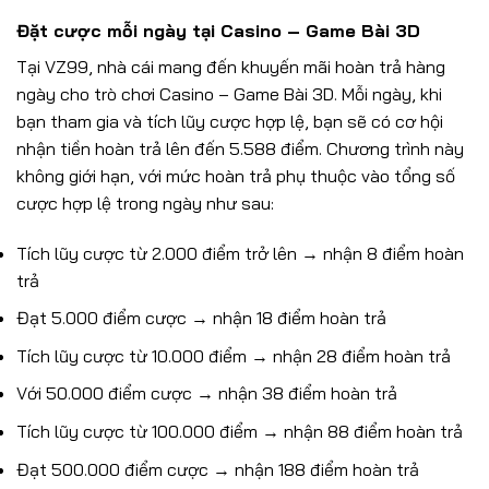
Đặt cược mỗi ngày tại Casino – Game Bài 3D
Tại VZ99, nhà cái mang đến khuyến mãi hoàn trả hàng
ngày cho trò chơi Casino – Game Bài 3D. Mỗi ngày, khi
bạn tham gia và tích lũy cược hợp lệ, bạn sẽ có cơ hội
nhận tiền hoàn trả lên đến 5.588 điểm. Chương trình này
không giới hạn, với mức hoàn trả phụ thuộc vào tổng số
cược hợp lệ trong ngày như sau:
Tích lũy cược từ 2.000 điểm trở lên → nhận 8 điểm hoàn
trả
Đạt 5.000 điểm cược → nhận 18 điểm hoàn trả
Tích lũy cược từ 10.000 điểm → nhận 28 điểm hoàn trả
Với 50.000 điểm cược → nhận 38 điểm hoàn trả
Tích lũy cược từ 100.000 điểm → nhận 88 điểm hoàn trả
Đạt 500.000 điểm cược → nhận 188 điểm hoàn trả