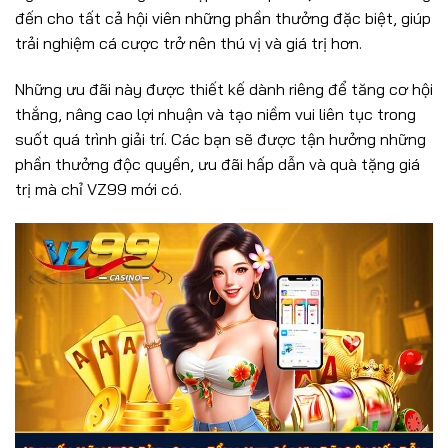
đến cho tất cả hội viên những phần thưởng đặc biệt, giúp
trải nghiệm cá cược trở nên thú vị và giá trị hơn.
Những ưu đãi này được thiết kế dành riêng để tăng cơ hội
thắng, nâng cao lợi nhuận và tạo niềm vui liên tục trong
suốt quá trình giải trí. Các bạn sẽ được tận hưởng những
phần thưởng độc quyền, ưu đãi hấp dẫn và quà tặng giá
trị mà chỉ VZ99 mới có.