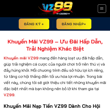
Skip
to
content
ĐĂNG KÝ +
ĐĂNG NHẬP+
Khuyến Mãi VZ99 – Ưu Đãi Hấp Dẫn,
Trải Nghiệm Khác Biệt
Khuyến mãi VZ99
mang đến hàng loạt ưu đãi hấp dẫn,
giúp trải nghiệm cá cược của người chơi trở nên thú vị và
đầy hứng khởi. Mỗi chương trình đều sở hữu lợi ích riêng,
từ tăng cơ hội thắng đến tối ưu hóa lợi nhuận. Trong bài
viết này, chúng tôi sẽ giới thiệu chi tiết những khuyến mãi
đặc biệt nhất mà bạn không nên bỏ lỡ khi tham gia tại
VZ99
.
Khuyến Mãi Nạp Tiền VZ99 Dành Cho Hội