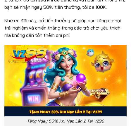
bạn sẽ nhận ngay 50% tiền thưởng, tối đa 100K.
Nhờ ưu đãi này, số tiền thưởng sẽ giúp bạn tăng cơ hội
trải nghiệm và chiến thắng trong các trò chơi yêu thích
mà không cần tốn thêm chi phí.
Tặng Ngay 50% Khi Nạp Lần 2 Tại VZ99