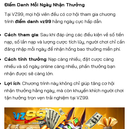
Điểm Danh Mỗi Ngày Nhận Thưởng
Tại VZ99, mọi hội viên đều có cơ hội tham gia chương
trình
điểm danh vz99
hằng ngày cực hấp dẫn.
Cách tham gia
: Sau khi đáp ứng các điều kiện về số tiền
nạp, số lần nạp và lượng cược tích lũy, người chơi chỉ cần
đăng nhập mỗi ngày để nhận hồng bao thưởng miễn phí.
Cách tính thưởng
: Nạp càng nhiều, đặt cược càng
nhiều và số ngày online càng nhiều, phần thưởng bạn
nhận được sẽ càng lớn.
Lợi ích
: Chương trình này không chỉ giúp tăng cơ hội
nhận thưởng hằng ngày, mà còn khuyến khích người chơi
tận hưởng trọn vẹn trải nghiệm tại VZ99.