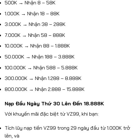
500K → Nhận 8 – 58K
1.000K → Nhận 18 – 88K
3.000K → Nhận 38 – 288K
7.000K → Nhận 58 – 888K
10.000K → Nhận 88 – 1.888K
50.000K → Nhận 188 – 3.888K
100.000K → Nhận 588 – 5.888K
300.000K → Nhận 1.288 – 8.888K
800.000K → Nhận 2.888 – 15.888K
Nạp Đầu Ngày Thứ 30 Lên Đến 18.888K
Với khuyến mãi đặc biệt từ VZ99, khi bạn:
Tích lũy nạp tiền VZ99 trong 29 ngày đầu từ 1.000K trở
lên, và