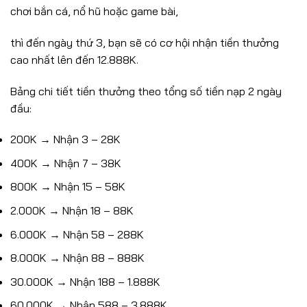
chơi bắn cá, nổ hũ hoặc game bài,
thì đến ngày thứ 3, bạn sẽ có cơ hội nhận tiền thưởng
cao nhất lên đến 12.888K.
Bảng chi tiết tiền thưởng theo tổng số tiền nạp 2 ngày
đầu:
200K → Nhận 3 – 28K
400K → Nhận 7 – 38K
800K → Nhận 15 – 58K
2.000K → Nhận 18 – 88K
6.000K → Nhận 58 – 288K
8.000K → Nhận 88 – 888K
30.000K → Nhận 188 – 1.888K
60.000K → Nhận 588 – 3.888K