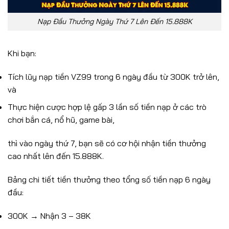
Nạp Đầu Thưởng Ngày Thứ 7 Lên Đến 15.888K
Khi bạn:
Tích lũy nạp tiền VZ99 trong 6 ngày đầu từ 300K trở lên,
và
Thực hiện cược hợp lệ gấp 3 lần số tiền nạp ở các trò
chơi bắn cá, nổ hũ, game bài,
thì vào ngày thứ 7, bạn sẽ có cơ hội nhận tiền thưởng
cao nhất lên đến 15.888K.
Bảng chi tiết tiền thưởng theo tổng số tiền nạp 6 ngày
đầu:
300K → Nhận 3 – 38K