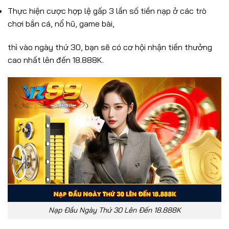
Thực hiện cược hợp lệ gấp 3 lần số tiền nạp ở các trò
chơi bắn cá, nổ hũ, game bài,
thì vào ngày thứ 30, bạn sẽ có cơ hội nhận tiền thưởng
cao nhất lên đến 18.888K.
Nạp Đầu Ngày Thứ 30 Lên Đến 18.888K