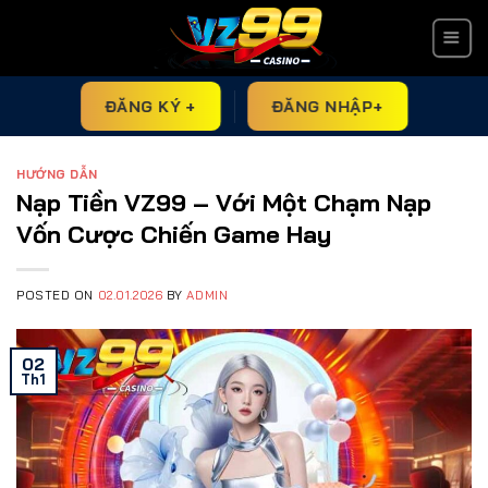
Skip
to
content
ĐĂNG KÝ +
ĐĂNG NHẬP+
HƯỚNG DẪN
Nạp Tiền VZ99 – Với Một Chạm Nạp
Vốn Cược Chiến Game Hay
POSTED ON
02.01.2026
BY
ADMIN
02
Th1