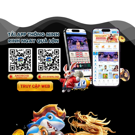
săn
may
Bắc
thưởng
mắn
–
trúng
Mẹo
lớn
soi
siêu
cầu
đơn
chính
giản
xác
nhất
năm
2026