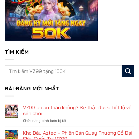
TÌM KIẾM
BÀI ĐĂNG MỚI NHẤT
VZ99 có an toàn không? Sự thật được tiết lộ về
sân chơi
ở
Chức năng bình luận bị tắt
VZ99
có
Kho Báu Aztec – Phiên Bản Quay Thưởng Cổ Đại
an
Siêu Cuốn Tại VZ99