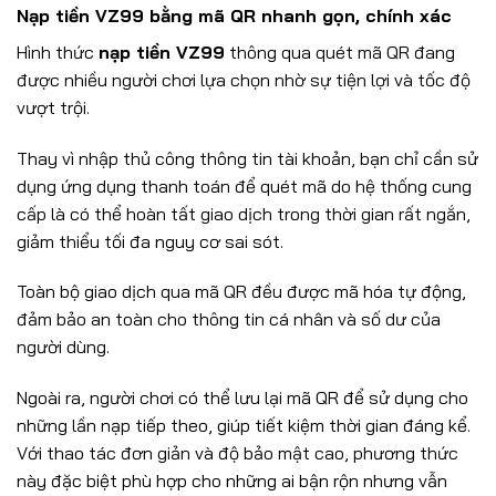
Nạp tiền VZ99 bằng mã QR nhanh gọn, chính xác
Hình thức
nạp tiền VZ99
thông qua quét mã QR đang
được nhiều người chơi lựa chọn nhờ sự tiện lợi và tốc độ
vượt trội.
Thay vì nhập thủ công thông tin tài khoản, bạn chỉ cần sử
dụng ứng dụng thanh toán để quét mã do hệ thống cung
cấp là có thể hoàn tất giao dịch trong thời gian rất ngắn,
giảm thiểu tối đa nguy cơ sai sót.
Toàn bộ giao dịch qua mã QR đều được mã hóa tự động,
đảm bảo an toàn cho thông tin cá nhân và số dư của
người dùng.
Ngoài ra, người chơi có thể lưu lại mã QR để sử dụng cho
những lần nạp tiếp theo, giúp tiết kiệm thời gian đáng kể.
Với thao tác đơn giản và độ bảo mật cao, phương thức
này đặc biệt phù hợp cho những ai bận rộn nhưng vẫn