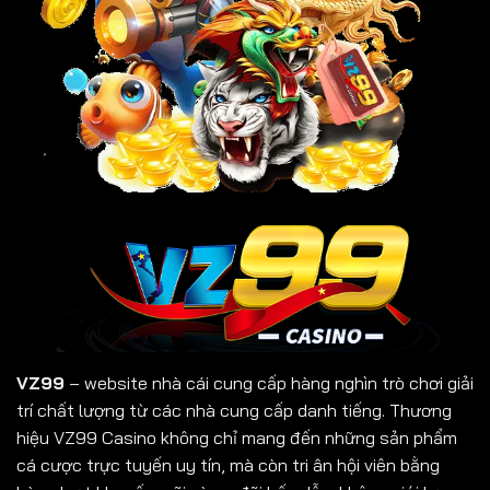
VZ99
– website nhà cái cung cấp hàng nghìn trò chơi giải
trí chất lượng từ các nhà cung cấp danh tiếng. Thương
hiệu VZ99 Casino không chỉ mang đến những sản phẩm
cá cược trực tuyến uy tín, mà còn tri ân hội viên bằng