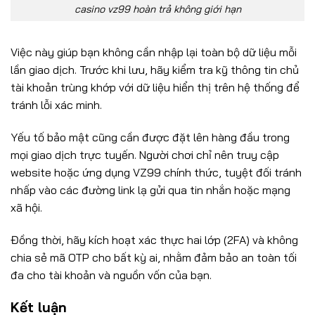
casino vz99 hoàn trả không giới hạn
Việc này giúp bạn không cần nhập lại toàn bộ dữ liệu mỗi
lần giao dịch. Trước khi lưu, hãy kiểm tra kỹ thông tin chủ
tài khoản trùng khớp với dữ liệu hiển thị trên hệ thống để
tránh lỗi xác minh.
Yếu tố bảo mật cũng cần được đặt lên hàng đầu trong
mọi giao dịch trực tuyến. Người chơi chỉ nên truy cập
website hoặc ứng dụng VZ99 chính thức, tuyệt đối tránh
nhấp vào các đường link lạ gửi qua tin nhắn hoặc mạng
xã hội.
Đồng thời, hãy kích hoạt xác thực hai lớp (2FA) và không
chia sẻ mã OTP cho bất kỳ ai, nhằm đảm bảo an toàn tối
đa cho tài khoản và nguồn vốn của bạn.
Kết luận