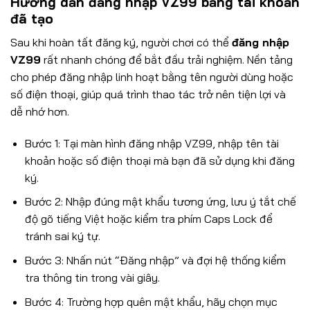
Hướng dẫn đăng nhập VZ99 bằng tài khoản
đã tạo
Sau khi hoàn tất đăng ký, người chơi có thể
đăng nhập
VZ99
rất nhanh chóng để bắt đầu trải nghiệm. Nền tảng
cho phép đăng nhập linh hoạt bằng tên người dùng hoặc
số điện thoại, giúp quá trình thao tác trở nên tiện lợi và
dễ nhớ hơn.
Bước 1: Tại màn hình đăng nhập VZ99, nhập tên tài
khoản hoặc số điện thoại mà bạn đã sử dụng khi đăng
ký.
Bước 2: Nhập đúng mật khẩu tương ứng, lưu ý tắt chế
độ gõ tiếng Việt hoặc kiểm tra phím Caps Lock để
tránh sai ký tự.
Bước 3: Nhấn nút “Đăng nhập” và đợi hệ thống kiểm
tra thông tin trong vài giây.
Bước 4: Trường hợp quên mật khẩu, hãy chọn mục