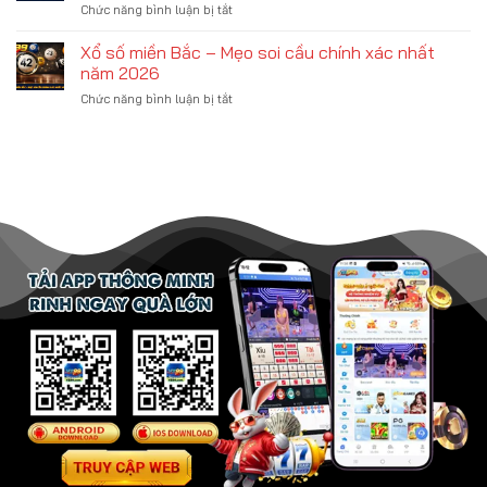
ở
Chức năng bình luận bị tắt
phục
chơi
Xổ
bản
là
số
Xổ số miền Bắc – Mẹo soi cầu chính xác nhất
thân
thắng
miền
với
năm 2026
tại
Nam
hàng
VZ99
ở
Chức năng bình luận bị tắt
–
nghìn
Xổ
Cơ
bộ
số
hội
số
miền
săn
may
Bắc
thưởng
mắn
–
trúng
Mẹo
lớn
soi
siêu
cầu
đơn
chính
giản
xác
nhất
năm
2026