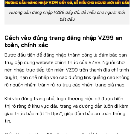
Hướng dẫn đăng nhập VZ99 đầy đủ, dễ hiểu cho người mới
bắt đầu
Cách vào đúng trang đăng nhập VZ99 an
toàn, chính xác
Bước đầu tiên để đăng nhập thành công là đảm bảo bạn
truy cập đúng website chính thức của VZ99. Người chơi
nên nhập trực tiếp tên miền VZ99 trên thanh địa chỉ trình
duyệt, hạn chế nhấp vào các đường link quảng cáo không
rõ nguồn nhằm tránh rủi ro truy cập nhầm trang giả mạo.
Khi vào đúng trang chủ, logo thương hiệu sẽ được hiển
thị rõ ràng ở khu vực đầu trang và đường dẫn luôn đi kèm
giao thức bảo mật “https”, giúp đảm bảo an toàn thông
tin.