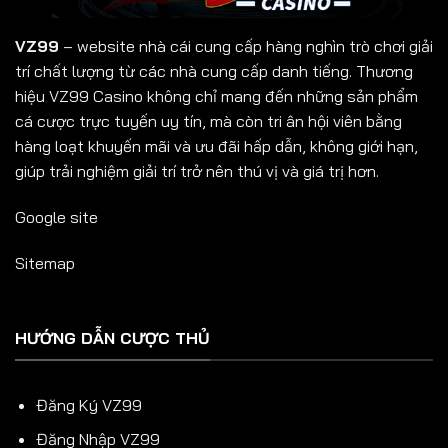
VZ99
– website nhà cái cung cấp hàng nghìn trò chơi giải
trí chất lượng từ các nhà cung cấp danh tiếng. Thương
hiệu VZ99 Casino không chỉ mang đến những sản phẩm
cá cược trực tuyến uy tín, mà còn tri ân hội viên bằng
hàng loạt khuyến mãi và ưu đãi hấp dẫn, không giới hạn,
giúp trải nghiệm giải trí trở nên thú vị và giá trị hơn.
Google site
Sitemap
HƯỚNG DẪN CƯỢC THỦ
Đăng Ký VZ99
Đăng Nhập VZ99