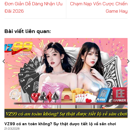
Đơn Giản Dễ Dàng Nhận Ưu
Chạm Nạp Vốn Cược Chiến
Đãi 2026
Game Hay
Bài viết liên quan:
VZ99 có an toàn không? Sự thật được tiết lộ về sân chơi
21.03.2026