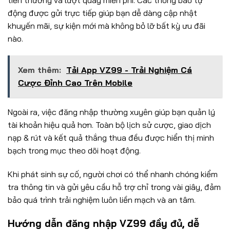
động được gửi trực tiếp giúp bạn dễ dàng cập nhật
khuyến mãi, sự kiện mới mà không bỏ lỡ bất kỳ ưu đãi
nào.
Xem thêm:
Tải App VZ99 - Trải Nghiệm Cá
Cược Đỉnh Cao Trên Mobile
Ngoài ra, việc đăng nhập thường xuyên giúp bạn quản lý
tài khoản hiệu quả hơn. Toàn bộ lịch sử cược, giao dịch
nạp & rút và kết quả thắng thua đều được hiển thị minh
bạch trong mục theo dõi hoạt động.
Khi phát sinh sự cố, người chơi có thể nhanh chóng kiểm
tra thông tin và gửi yêu cầu hỗ trợ chỉ trong vài giây, đảm
bảo quá trình trải nghiệm luôn liền mạch và an tâm.
Hướng dẫn đăng nhập VZ99 đầy đủ, dễ