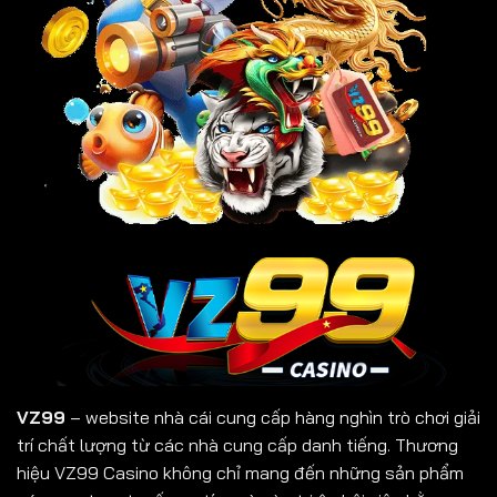
VZ99
– website nhà cái cung cấp hàng nghìn trò chơi giải
trí chất lượng từ các nhà cung cấp danh tiếng. Thương
hiệu VZ99 Casino không chỉ mang đến những sản phẩm