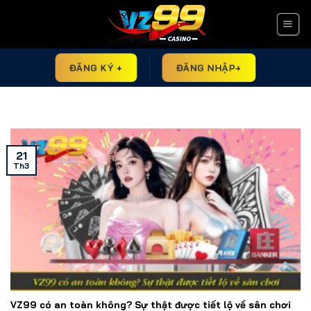
Skip
to
content
ĐĂNG KÝ +
ĐĂNG NHẬP+
21
Th3
VZ99 có an toàn không? Sự thật được tiết lộ về sân chơi