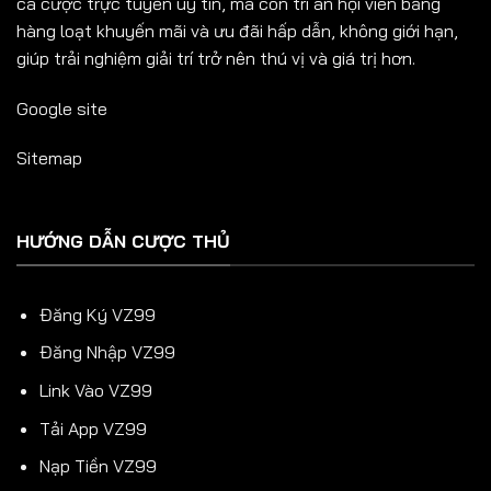
cá cược trực tuyến uy tín, mà còn tri ân hội viên bằng
hàng loạt khuyến mãi và ưu đãi hấp dẫn, không giới hạn,
giúp trải nghiệm giải trí trở nên thú vị và giá trị hơn.
Google site
Sitemap
HƯỚNG DẪN CƯỢC THỦ
Đăng Ký VZ99
Đăng Nhập VZ99
Link Vào VZ99
Tải App VZ99
Nạp Tiền VZ99