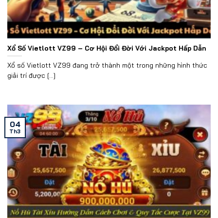
Xổ Số Vietlott VZ99 – Cơ Hội Đổi Đời Với Jackpot Hấp Dẫn
Xổ số Vietlott VZ99 đang trở thành một trong những hình thức
giải trí được [...]
04
Th3