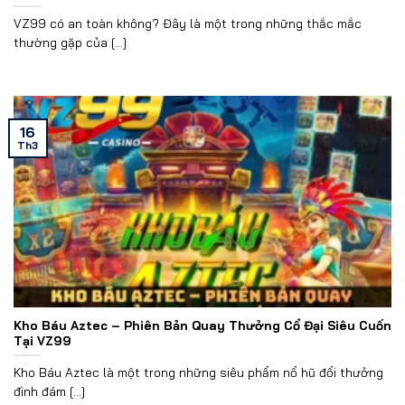
VZ99 có an toàn không? Đây là một trong những thắc mắc
thường gặp của [...]
16
Th3
Kho Báu Aztec – Phiên Bản Quay Thưởng Cổ Đại Siêu Cuốn
Tại VZ99
Kho Báu Aztec là một trong những siêu phẩm nổ hũ đổi thưởng
đình đám [...]