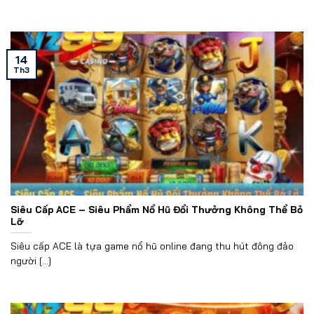
14
Th3
Siêu Cấp ACE – Siêu Phẩm Nổ Hũ Đổi Thưởng Không Thể Bỏ
Lỡ
Siêu cấp ACE là tựa game nổ hũ online đang thu hút đông đảo
người [...]