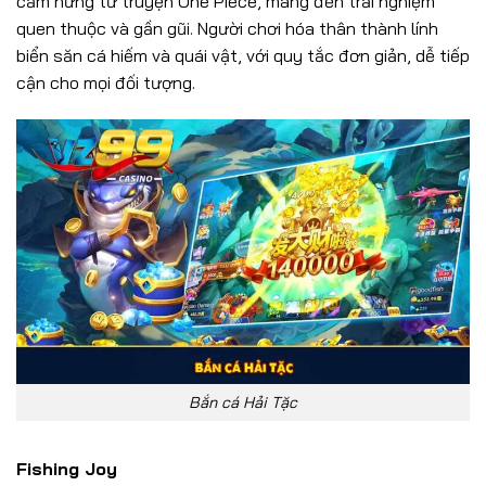
cảm hứng từ truyện One Piece, mang đến trải nghiệm
quen thuộc và gần gũi. Người chơi hóa thân thành lính
biển săn cá hiếm và quái vật, với quy tắc đơn giản, dễ tiếp
cận cho mọi đối tượng.
Bắn cá Hải Tặc
Fishing Joy