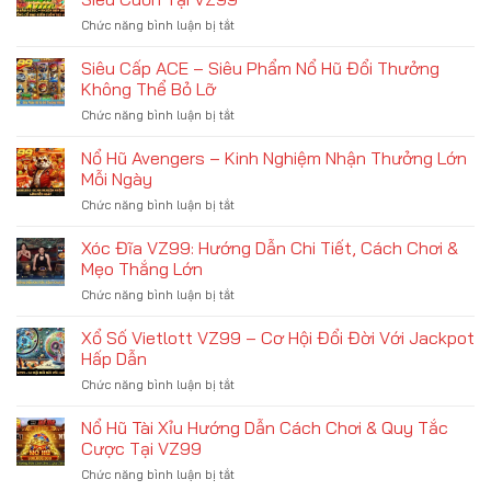
toàn
ở
Chức năng bình luận bị tắt
không?
Kho
Sự
Báu
Siêu Cấp ACE – Siêu Phẩm Nổ Hũ Đổi Thưởng
thật
Aztec
được
Không Thể Bỏ Lỡ
–
tiết
ở
Chức năng bình luận bị tắt
Phiên
lộ
Siêu
Bản
về
Cấp
Nổ Hũ Avengers – Kinh Nghiệm Nhận Thưởng Lớn
Quay
sân
ACE
Thưởng
Mỗi Ngày
chơi
–
Cổ
ở
Chức năng bình luận bị tắt
Siêu
Đại
Nổ
Phẩm
Siêu
Hũ
Xóc Đĩa VZ99: Hướng Dẫn Chi Tiết, Cách Chơi &
Nổ
Cuốn
Avengers
Hũ
Mẹo Thắng Lớn
Tại
–
Đổi
VZ99
ở
Chức năng bình luận bị tắt
Kinh
Thưởng
Xóc
Nghiệm
Không
Đĩa
Xổ Số Vietlott VZ99 – Cơ Hội Đổi Đời Với Jackpot
Nhận
Thể
VZ99:
Thưởng
Hấp Dẫn
Bỏ
Hướng
Lớn
Lỡ
ở
Chức năng bình luận bị tắt
Dẫn
Mỗi
Xổ
Chi
Ngày
Số
Nổ Hũ Tài Xỉu Hướng Dẫn Cách Chơi & Quy Tắc
Tiết,
Vietlott
Cách
Cược Tại VZ99
VZ99
Chơi
ở
Chức năng bình luận bị tắt
–
&