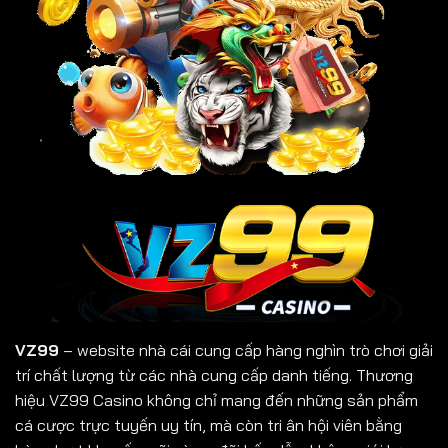
VZ99
– website nhà cái cung cấp hàng nghìn trò chơi giải
trí chất lượng từ các nhà cung cấp danh tiếng. Thương
hiệu VZ99 Casino không chỉ mang đến những sản phẩm
cá cược trực tuyến uy tín, mà còn tri ân hội viên bằng