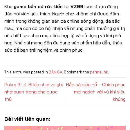
Kho
game bắn cá rút tiền
tại
VZ99
luôn được đông
đảo hội viên yêu thích. Người chơi không chỉ được đắm
mình trong không gian săn cá online sống động, đa sắc
màu, mà còn có cơ hội nhận về những phần thưởng giá trị
nếu biết lựa chọn mục tiêu hợp lý và sử dụng vũ khí phù
hợp. Nhà cái mang đến đa dạng sản phẩm hấp dẫn, thỏa
sức để bạn trải nghiệm và chinh phục.
This entry was posted in
BẮN CÁ
. Bookmark the
permalink
.
Poker 3 Lá: Bí kíp chơi và ghi
Bắn cá siêu nổ – Chinh phục
nhớ quan trọng cho cược
mọi ngách với vũ khí siêu
thủ
khủng
Bài viết liên quan: