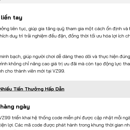
liền tay
ởng liên tục, giúp gia tăng quỹ tham gia một cách ổn định và 
ch duy trì trải nghiệm đều đặn, đồng thời tối ưu hóa lợi ích c
minh bạch, giúp người chơi dễ dàng theo dõi và thực hiện đún
ình không chỉ nâng cao giá trị ưu đãi mà còn tạo động lực th
ành cho thành viên mới tại VZ99.
 Nhiều Tiền Thưởng Hấp Dẫn
 hàng ngày
VZ99 triển khai hệ thống code miễn phí được cập nhật mỗi ng
ện lợi. Các mã code được phát hành trong khung thời gian nh