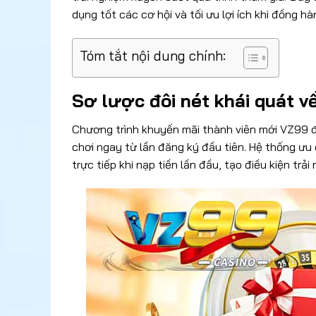
dụng tốt các cơ hội và tối ưu lợi ích khi đồng 
Tóm tắt nội dung chính:
Sơ lược đôi nét khái quát v
Chương trình khuyến mãi thành viên mới VZ99 
chơi ngay từ lần đăng ký đầu tiên. Hệ thống ưu 
trực tiếp khi nạp tiền lần đầu, tạo điều kiện trả