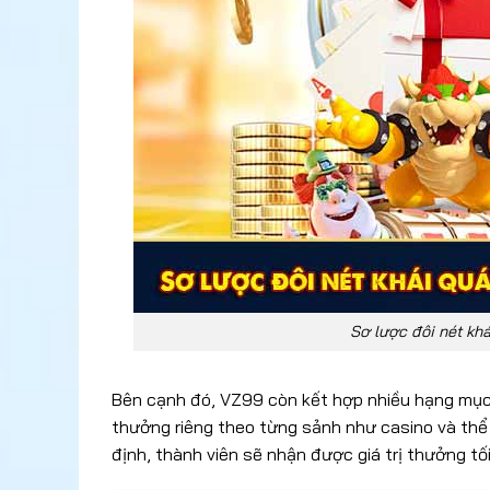
Sơ lược đôi nét kh
Bên cạnh đó, VZ99 còn kết hợp nhiều hạng mục 
thưởng riêng theo từng sảnh như casino và thể 
định, thành viên sẽ nhận được giá trị thưởng tố