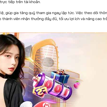
rực tiếp trên tài khoản.
 lệ, giúp gia tăng quỹ tham gia ngay lập tức. Việc theo dõi thô
 thành viên nhận thưởng đầy đủ, tối ưu lợi ích và nâng cao trả