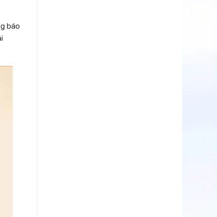
ng báo
i