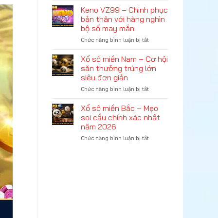
số
săn
VZ99
Keno VZ99 – Chinh phục
Hà
lùng
bản thân với hàng nghìn
Nội
giải
bộ số may mắn
VIP
thưởng
ở
Chức năng bình luận bị tắt
là
siêu
Keno
gì?
khủng
VZ99
Hướng
Xổ số miền Nam – Cơ hội
–
dẫn
săn thưởng trúng lớn
Chinh
chơi
siêu đơn giản
phục
là
ở
Chức năng bình luận bị tắt
bản
thắng
Xổ
thân
tại
số
với
VZ99
Xổ số miền Bắc – Mẹo
miền
hàng
soi cầu chính xác nhất
Nam
nghìn
năm 2026
–
bộ
ở
Chức năng bình luận bị tắt
Cơ
số
Xổ
hội
may
số
săn
mắn
miền
thưởng
Bắc
trúng
–
lớn
Mẹo
siêu
soi
đơn
cầu
giản
chính