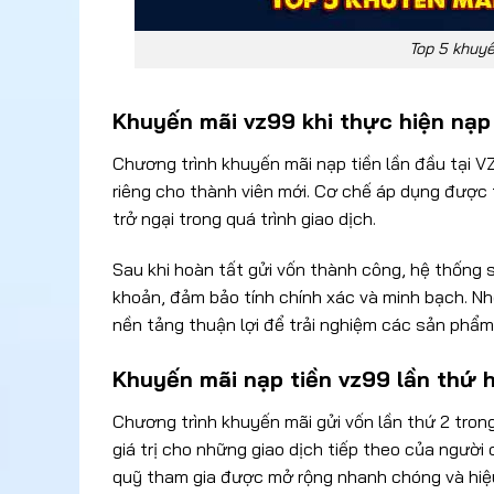
Top 5 khuyế
Khuyến mãi vz99 khi thực hiện nạp 
Chương trình khuyến mãi nạp tiền lần đầu tại V
riêng cho thành viên mới. Cơ chế áp dụng được 
trở ngại trong quá trình giao dịch.
Sau khi hoàn tất gửi vốn thành công, hệ thống
khoản, đảm bảo tính chính xác và minh bạch. Nh
nền tảng thuận lợi để trải nghiệm các sản phẩm
Khuyến mãi nạp tiền vz99 lần thứ h
Chương trình khuyến mãi gửi vốn lần thứ 2 tron
giá trị cho những giao dịch tiếp theo của người 
quỹ tham gia được mở rộng nhanh chóng và hiệ