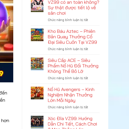
VZ99 có an toàn không?
Sự thật được tiết lộ về
sân chơi
ở
Chức năng bình luận bị tắt
VZ99
có
Kho Báu Aztec – Phiên
an
Bản Quay Thưởng Cổ
toàn
Đại Siêu Cuốn Tại VZ99
không?
ở
Chức năng bình luận bị tắt
Sự
Kho
thật
Báu
được
Siêu Cấp ACE – Siêu
Aztec
tiết
Phẩm Nổ Hũ Đổi Thưởng
–
lộ
Không Thể Bỏ Lỡ
Phiên
về
ở
Chức năng bình luận bị tắt
Bản
sân
Siêu
Quay
chơi
Cấp
Thưởng
Nổ Hũ Avengers – Kinh
 đến
ACE
Cổ
Nghiệm Nhận Thưởng
–
Đại
iền
Lớn Mỗi Ngày
Siêu
Siêu
ở
Chức năng bình luận bị tắt
Phẩm
Cuốn
Nổ
Nổ
Tại
Hũ
Hũ
VZ99
Xóc Đĩa VZ99: Hướng
ị hơn
Avengers
Đổi
Dẫn Chi Tiết, Cách Chơi
–
Thưởng