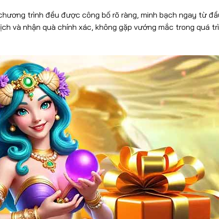
n chương trình đều được công bố rõ ràng, minh bạch ngay từ đầ
dịch và nhận quà chính xác, không gặp vướng mắc trong quá tr