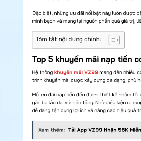
Đặc biệt, những ưu đãi nổi bật này luôn được 
minh bạch và mang lại nguồn phần quà giá trị, li
Tóm tắt nội dung chính:
Top 5 khuyến mãi nạp tiền c
Hệ thống
khuyến mãi VZ99
mang đến nhiều cơ 
trình khuyến mãi được xây dựng đa dạng, phù hợ
Mỗi ưu đãi nạp tiền đều được thiết kế nhằm tối ư
gắn bó lâu dài với nền tảng. Nhờ điều kiện rõ r
dễ dàng tận dụng lợi ích và nâng cao hiệu quả t
Xem thêm:
Tải App VZ99 Nhận 58K Miễn 