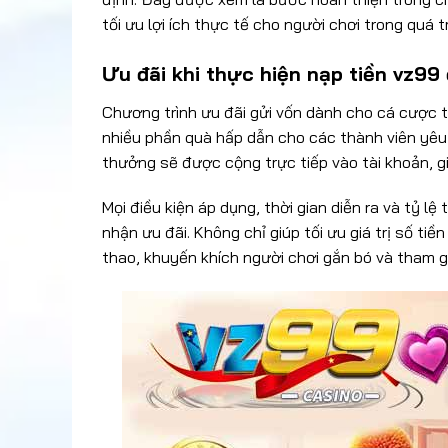
tối ưu lợi ích thực tế cho người chơi trong quá t
Ưu đãi khi thực hiện nạp tiền vz99
Chương trình ưu đãi gửi vốn dành cho cá cược 
nhiều phần quà hấp dẫn cho các thành viên yêu 
thưởng sẽ được cộng trực tiếp vào tài khoản, g
Mọi điều kiện áp dụng, thời gian diễn ra và tỷ 
nhận ưu đãi. Không chỉ giúp tối ưu giá trị số t
thao, khuyến khích người chơi gắn bó và tham gi