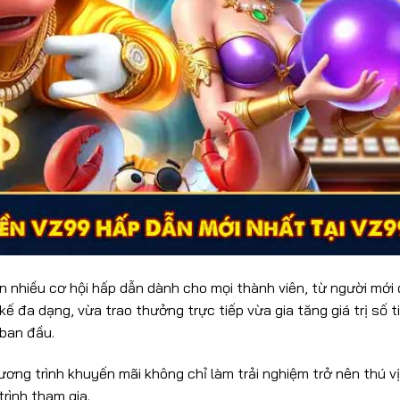
 nhiều cơ hội hấp dẫn dành cho mọi thành viên, từ người mới
ế đa dạng, vừa trao thưởng trực tiếp vừa gia tăng giá trị số t
 ban đầu.
ương trình khuyến mãi không chỉ làm trải nghiệm trở nên thú v
trình tham gia.