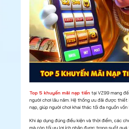
Top 5 khuyến mãi nạp tiền
tại VZ99 mang đến
người chơi lâu năm. Hệ thống ưu đãi được thiết k
nạp, giúp người chơi khai thác tối đa nguồn vốn
Khi áp dụng đúng điều kiện và thời điểm, các ch
mà còn tối ưu lợi ích nhận được trong suốt quá 