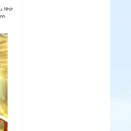
u. Nhờ
ình