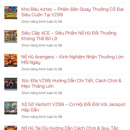
VZ99
có
Kho Báu Aztec – Phiên Bản Quay Thưởng Cổ Đại
an
Siêu Cuốn Tại VZ99
toàn
ở
Chức năng bình luận bị tắt
không?
Kho
Sự
Báu
Siêu Cấp ACE – Siêu Phẩm Nổ Hũ Đổi Thưởng
thật
Aztec
được
Không Thể Bỏ Lỡ
–
tiết
ở
Chức năng bình luận bị tắt
Phiên
lộ
Siêu
Bản
về
Cấp
Nổ Hũ Avengers – Kinh Nghiệm Nhận Thưởng Lớn
Quay
sân
ACE
Thưởng
Mỗi Ngày
chơi
–
Cổ
ở
Chức năng bình luận bị tắt
Siêu
Đại
Nổ
Phẩm
Siêu
Hũ
Xóc Đĩa VZ99: Hướng Dẫn Chi Tiết, Cách Chơi &
Nổ
Cuốn
Avengers
Hũ
Mẹo Thắng Lớn
Tại
–
Đổi
VZ99
ở
Chức năng bình luận bị tắt
Kinh
Thưởng
Xóc
Nghiệm
Không
Đĩa
Xổ Số Vietlott VZ99 – Cơ Hội Đổi Đời Với Jackpot
Nhận
Thể
VZ99:
Thưởng
Hấp Dẫn
Bỏ
Hướng
Lớn
Lỡ
ở
Chức năng bình luận bị tắt
Dẫn
Mỗi
Xổ
Chi
Ngày
Số
Nổ Hũ Tài Xỉu Hướng Dẫn Cách Chơi & Quy Tắc
Tiết,