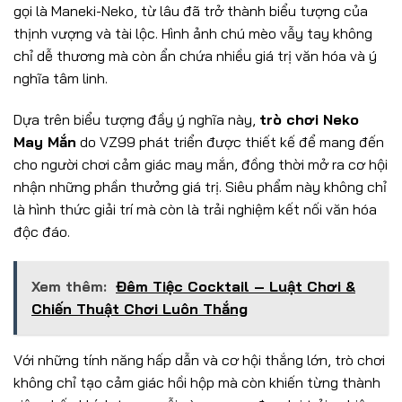
gọi là Maneki-Neko, từ lâu đã trở thành biểu tượng của
thịnh vượng và tài lộc. Hình ảnh chú mèo vẫy tay không
chỉ dễ thương mà còn ẩn chứa nhiều giá trị văn hóa và ý
nghĩa tâm linh.
Dựa trên biểu tượng đầy ý nghĩa này,
trò chơi Neko
May Mắn
do VZ99 phát triển được thiết kế để mang đến
cho người chơi cảm giác may mắn, đồng thời mở ra cơ hội
nhận những phần thưởng giá trị. Siêu phẩm này không chỉ
là hình thức giải trí mà còn là trải nghiệm kết nối văn hóa
độc đáo.
Xem thêm:
Đêm Tiệc Cocktail – Luật Chơi &
Chiến Thuật Chơi Luôn Thắng
Với những tính năng hấp dẫn và cơ hội thắng lớn, trò chơi
không chỉ tạo cảm giác hồi hộp mà còn khiến từng thành