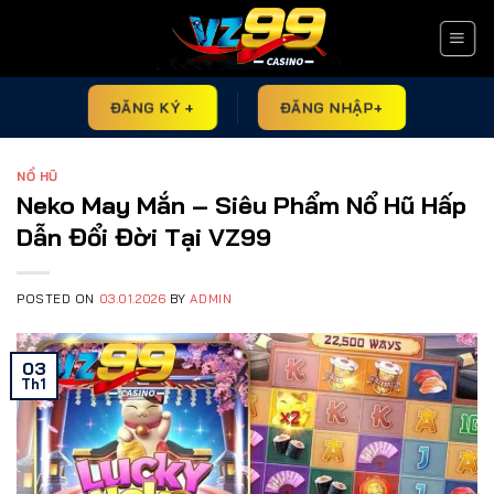
Skip
to
content
ĐĂNG KÝ +
ĐĂNG NHẬP+
NỔ HŨ
Neko May Mắn – Siêu Phẩm Nổ Hũ Hấp
Dẫn Đổi Đời Tại VZ99
POSTED ON
03.01.2026
BY
ADMIN
03
Th1