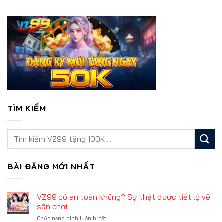
TÌM KIẾM
BÀI ĐĂNG MỚI NHẤT
VZ99 có an toàn không? Sự thật được tiết lộ về
sân chơi
ở
Chức năng bình luận bị tắt