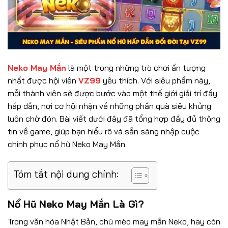
Neko May Mắn
là một trong những trò chơi ấn tượng
nhất được hội viên
VZ99
yêu thích. Với siêu phẩm này,
mỗi thành viên sẽ được bước vào một thế giới giải trí đầy
hấp dẫn, nơi cơ hội nhận về những phần quà siêu khủng
luôn chờ đón. Bài viết dưới đây đã tổng hợp đầy đủ thông
tin về game, giúp bạn hiểu rõ và sẵn sàng nhập cuộc
chinh phục nổ hũ Neko May Mắn.
Tóm tắt nội dung chính:
Nổ Hũ Neko May Mắn Là Gì?
Trong văn hóa Nhật Bản, chú mèo may mắn Neko, hay còn