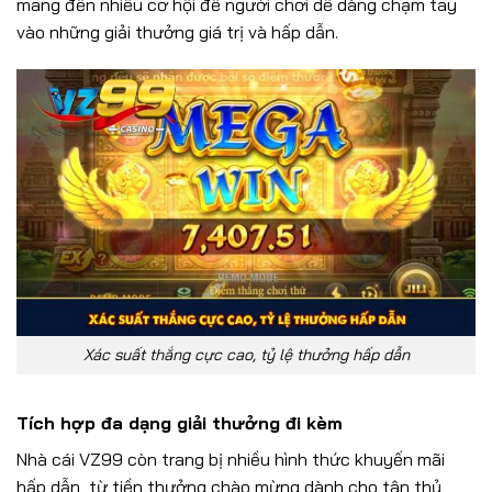
mang đến nhiều cơ hội để người chơi dễ dàng chạm tay
vào những giải thưởng giá trị và hấp dẫn.
Xác suất thắng cực cao, tỷ lệ thưởng hấp dẫn
Tích hợp đa dạng giải thưởng đi kèm
Nhà cái VZ99 còn trang bị nhiều hình thức khuyến mãi
hấp dẫn, từ tiền thưởng chào mừng dành cho tân thủ,