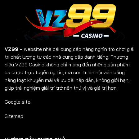
VZ99
– website nhà cái cung cấp hàng nghìn trò chơi giải
trí chất lượng từ các nhà cung cấp danh tiếng. Thương
hiệu VZ99 Casino không chỉ mang đến những sản phẩm
cá cược trực tuyến uy tín, mà còn tri ân hội viên bằng
hàng loạt khuyến mãi và ưu đãi hấp dẫn, không giới hạn,
giúp trải nghiệm giải trí trở nên thú vị và giá trị hơn.
Google site
Sitemap