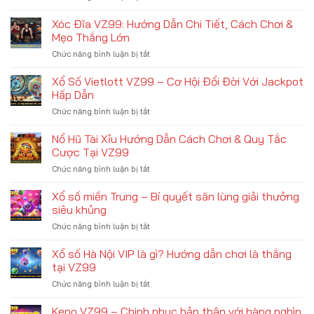
Nổ
Phẩm
Siêu
Hũ
Xóc Đĩa VZ99: Hướng Dẫn Chi Tiết, Cách Chơi &
Nổ
Cuốn
Avengers
Hũ
Mẹo Thắng Lớn
Tại
–
Đổi
VZ99
ở
Chức năng bình luận bị tắt
Kinh
Thưởng
Xóc
Nghiệm
Không
Đĩa
Xổ Số Vietlott VZ99 – Cơ Hội Đổi Đời Với Jackpot
Nhận
Thể
VZ99:
Thưởng
Hấp Dẫn
Bỏ
Hướng
Lớn
Lỡ
ở
Chức năng bình luận bị tắt
Dẫn
Mỗi
Xổ
Chi
Ngày
Số
Nổ Hũ Tài Xỉu Hướng Dẫn Cách Chơi & Quy Tắc
Tiết,
Vietlott
Cách
Cược Tại VZ99
VZ99
Chơi
ở
Chức năng bình luận bị tắt
–
&
Nổ
Cơ
Mẹo
Hũ
Xổ số miền Trung – Bí quyết săn lùng giải thưởng
Hội
Thắng
Tài
Đổi
siêu khủng
Lớn
Xỉu
Đời
ở
Chức năng bình luận bị tắt
Hướng
Với
Xổ
Dẫn
Jackpot
số
Xổ số Hà Nội VIP là gì? Hướng dẫn chơi là thắng
Cách
Hấp
miền
Chơi
tại VZ99
Dẫn
Trung
&
ở
Chức năng bình luận bị tắt
–
Quy
Xổ
Bí
Tắc
số
Keno VZ99 – Chinh phục bản thân với hàng nghìn
quyết
Cược