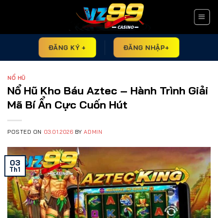
Skip
to
content
ĐĂNG KÝ +
ĐĂNG NHẬP+
NỔ HŨ
Nổ Hũ Kho Báu Aztec – Hành Trình Giải
Mã Bí Ẩn Cực Cuốn Hút
POSTED ON
03.01.2026
BY
ADMIN
03
Th1