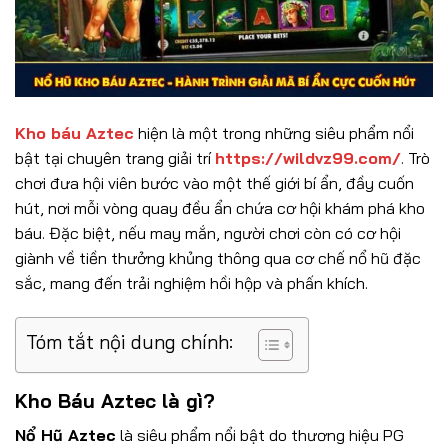
Kho báu Aztec
hiện là một trong những siêu phẩm nổi
bật tại chuyên trang giải trí
https://wildvz99.com/
. Trò
chơi đưa hội viên bước vào một thế giới bí ẩn, đầy cuốn
hút, nơi mỗi vòng quay đều ẩn chứa cơ hội khám phá kho
báu. Đặc biệt, nếu may mắn, người chơi còn có cơ hội
giành về tiền thưởng khủng thông qua cơ chế nổ hũ đặc
sắc, mang đến trải nghiệm hồi hộp và phấn khích.
Tóm tắt nội dung chính:
Kho Báu Aztec là gì?
Nổ Hũ Aztec
là siêu phẩm nổi bật do thương hiệu PG