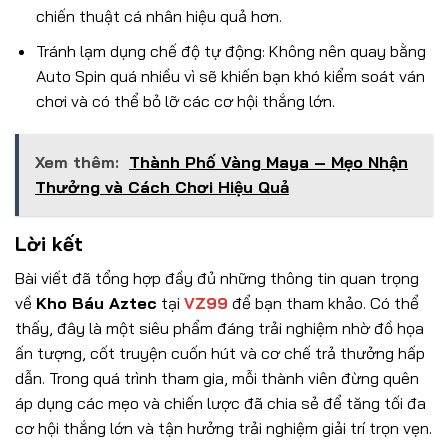
chiến thuật cá nhân hiệu quả hơn.
Tránh lạm dụng chế độ tự động: Không nên quay bằng
Auto Spin quá nhiều vì sẽ khiến bạn khó kiểm soát ván
chơi và có thể bỏ lỡ các cơ hội thắng lớn.
Xem thêm:
Thành Phố Vàng Maya – Mẹo Nhận
Thưởng và Cách Chơi Hiệu Quả
Lời kết
Bài viết đã tổng hợp đầy đủ những thông tin quan trọng
về
Kho Báu Aztec
tại
VZ99
để bạn tham khảo. Có thể
thấy, đây là một siêu phẩm đáng trải nghiệm nhờ đồ họa
ấn tượng, cốt truyện cuốn hút và cơ chế trả thưởng hấp
dẫn. Trong quá trình tham gia, mỗi thành viên đừng quên
áp dụng các mẹo và chiến lược đã chia sẻ để tăng tối đa
cơ hội thắng lớn và tận hưởng trải nghiệm giải trí trọn vẹn.