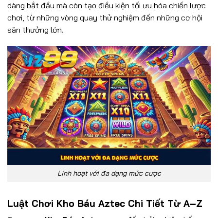
dàng bắt đầu mà còn tạo điều kiện tối ưu hóa chiến lược
chơi, từ những vòng quay thử nghiệm đến những cơ hội
săn thưởng lớn.
Linh hoạt với đa dạng mức cược
Luật Chơi Kho Báu Aztec Chi Tiết Từ A–Z