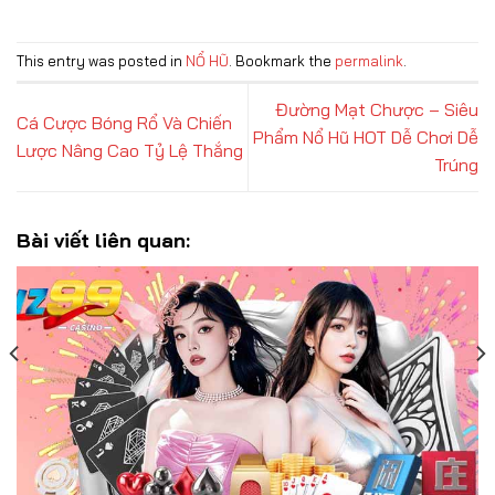
This entry was posted in
NỔ HŨ
. Bookmark the
permalink
.
Đường Mạt Chược – Siêu
Cá Cược Bóng Rổ Và Chiến
Phẩm Nổ Hũ HOT Dễ Chơi Dễ
Lược Nâng Cao Tỷ Lệ Thắng
Trúng
Bài viết liên quan: