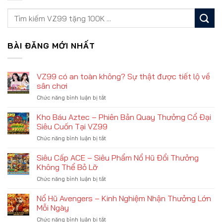
BÀI ĐĂNG MỚI NHẤT
VZ99 có an toàn không? Sự thật được tiết lộ về
sân chơi
ở
Chức năng bình luận bị tắt
VZ99
có
Kho Báu Aztec – Phiên Bản Quay Thưởng Cổ Đại
an
Siêu Cuốn Tại VZ99
toàn
ở
Chức năng bình luận bị tắt
không?
Kho
Sự
Báu
Siêu Cấp ACE – Siêu Phẩm Nổ Hũ Đổi Thưởng
thật
Aztec
được
Không Thể Bỏ Lỡ
–
tiết
ở
Chức năng bình luận bị tắt
Phiên
lộ
Siêu
Bản
về
Cấp
Nổ Hũ Avengers – Kinh Nghiệm Nhận Thưởng Lớn
Quay
sân
ACE
Thưởng
Mỗi Ngày
chơi
–
Cổ
ở
Chức năng bình luận bị tắt
Siêu
Đại