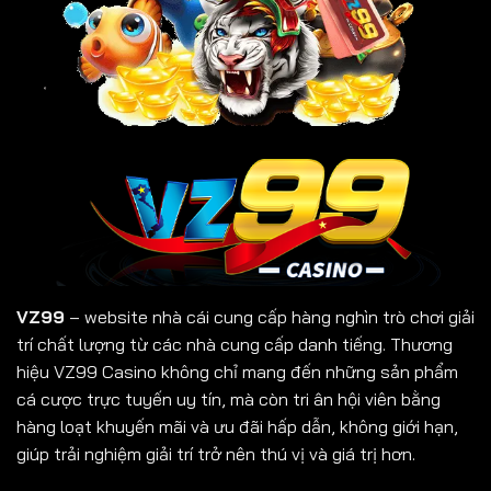
VZ99
– website nhà cái cung cấp hàng nghìn trò chơi giải
trí chất lượng từ các nhà cung cấp danh tiếng. Thương
hiệu VZ99 Casino không chỉ mang đến những sản phẩm
cá cược trực tuyến uy tín, mà còn tri ân hội viên bằng
hàng loạt khuyến mãi và ưu đãi hấp dẫn, không giới hạn,
giúp trải nghiệm giải trí trở nên thú vị và giá trị hơn.