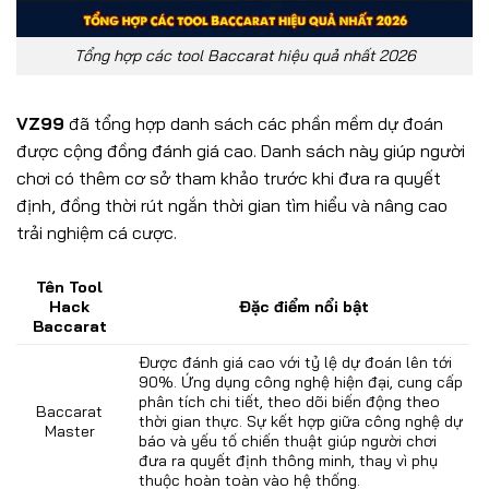
Tổng hợp các tool Baccarat hiệu quả nhất 2026
VZ99
đã tổng hợp danh sách các phần mềm dự đoán
được cộng đồng đánh giá cao. Danh sách này giúp người
chơi có thêm cơ sở tham khảo trước khi đưa ra quyết
định, đồng thời rút ngắn thời gian tìm hiểu và nâng cao
trải nghiệm cá cược.
Tên Tool
Hack
Đặc điểm nổi bật
Baccarat
Được đánh giá cao với tỷ lệ dự đoán lên tới
90%. Ứng dụng công nghệ hiện đại, cung cấp
phân tích chi tiết, theo dõi biến động theo
Baccarat
thời gian thực. Sự kết hợp giữa công nghệ dự
Master
báo và yếu tố chiến thuật giúp người chơi
đưa ra quyết định thông minh, thay vì phụ
thuộc hoàn toàn vào hệ thống.