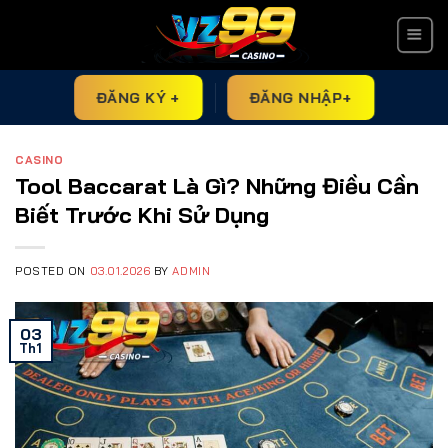
Skip
to
content
ĐĂNG KÝ +
ĐĂNG NHẬP+
CASINO
Tool Baccarat Là Gì? Những Điều Cần
Biết Trước Khi Sử Dụng
POSTED ON
03.01.2026
BY
ADMIN
03
Th1