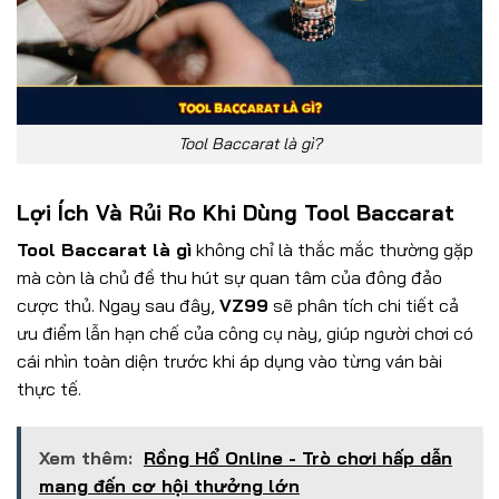
Tool Baccarat là gì?
Lợi Ích Và Rủi Ro Khi Dùng Tool Baccarat
Tool Baccarat là gì
không chỉ là thắc mắc thường gặp
mà còn là chủ đề thu hút sự quan tâm của đông đảo
cược thủ. Ngay sau đây,
VZ99
sẽ phân tích chi tiết cả
ưu điểm lẫn hạn chế của công cụ này, giúp người chơi có
cái nhìn toàn diện trước khi áp dụng vào từng ván bài
thực tế.
Xem thêm:
Rồng Hổ Online - Trò chơi hấp dẫn
mang đến cơ hội thưởng lớn