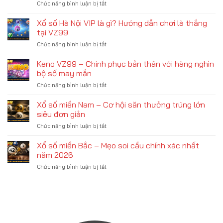
ở
Chức năng bình luận bị tắt
Hướng
Với
Xổ
Dẫn
Jackpot
số
Xổ số Hà Nội VIP là gì? Hướng dẫn chơi là thắng
Cách
Hấp
miền
Chơi
tại VZ99
Dẫn
Trung
&
ở
Chức năng bình luận bị tắt
–
Quy
Xổ
Bí
Tắc
số
Keno VZ99 – Chinh phục bản thân với hàng nghìn
quyết
Cược
Hà
săn
bộ số may mắn
Tại
Nội
lùng
VZ99
ở
Chức năng bình luận bị tắt
VIP
giải
Keno
là
thưởng
VZ99
Xổ số miền Nam – Cơ hội săn thưởng trúng lớn
gì?
siêu
–
Hướng
siêu đơn giản
khủng
Chinh
dẫn
ở
Chức năng bình luận bị tắt
phục
chơi
Xổ
bản
là
số
Xổ số miền Bắc – Mẹo soi cầu chính xác nhất
thân
thắng
miền
với
năm 2026
tại
Nam
hàng
VZ99
ở
Chức năng bình luận bị tắt
–
nghìn
Xổ
Cơ
bộ
số
hội
số
miền
săn
may
Bắc
thưởng
mắn
–
trúng
Mẹo
lớn