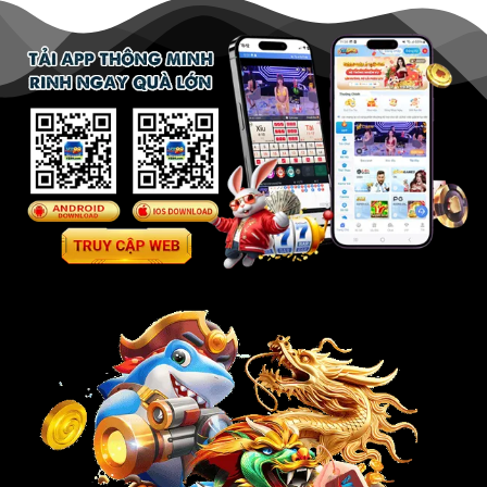
soi
siêu
cầu
đơn
chính
giản
xác
nhất
năm
2026