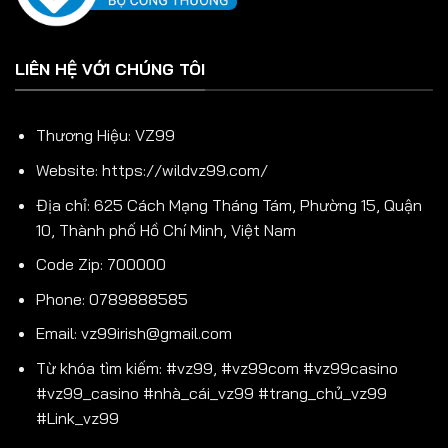
LIÊN HỆ VỚI CHÚNG TÔI
Thương Hiệu: VZ99
Website:
https://wildvz99.com/
Địa chỉ:
625 Cách Mạng Tháng Tám, Phường 15, Quận
10, Thành phố Hồ Chí Minh, Việt Nam
Code Zip: 700000
Phone: 0789888585
Email:
vz99irish@gmail.com
Từ khóa tìm kiếm: #vz99, #vz99com #vz99casino
#vz99_casino #nhà_cái_vz99 #trang_chủ_vz99
#Link_vz99