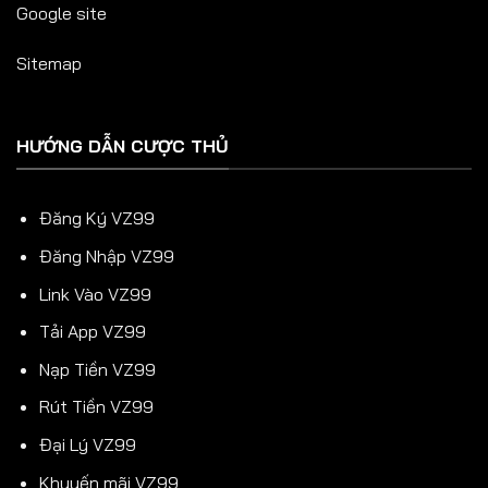
Google site
Sitemap
HƯỚNG DẪN CƯỢC THỦ
Đăng Ký VZ99
Đăng Nhập VZ99
Link Vào VZ99
Tải App VZ99
Nạp Tiền VZ99
Rút Tiền VZ99
Đại Lý VZ99
Khuyến mãi VZ99