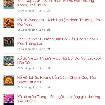
Siêu Cấp ACE – Siêu Phẩm Nổ Hũ Đổi Thưởng
Aztec
được
Không Thể Bỏ Lỡ
–
tiết
ở
Chức năng bình luận bị tắt
Phiên
lộ
Siêu
Bản
về
Cấp
Nổ Hũ Avengers – Kinh Nghiệm Nhận Thưởng Lớn
Quay
sân
ACE
Thưởng
Mỗi Ngày
chơi
–
Cổ
ở
Chức năng bình luận bị tắt
Siêu
Đại
Nổ
Phẩm
Siêu
Hũ
Xóc Đĩa VZ99: Hướng Dẫn Chi Tiết, Cách Chơi &
Nổ
Cuốn
Avengers
Hũ
Mẹo Thắng Lớn
Tại
–
Đổi
VZ99
ở
Chức năng bình luận bị tắt
Kinh
Thưởng
Xóc
Nghiệm
Không
Đĩa
Xổ Số Vietlott VZ99 – Cơ Hội Đổi Đời Với Jackpot
Nhận
Thể
VZ99:
Thưởng
Hấp Dẫn
Bỏ
Hướng
Lớn
Lỡ
ở
Chức năng bình luận bị tắt
Dẫn
Mỗi
Xổ
Chi
Ngày
Số
Nổ Hũ Tài Xỉu Hướng Dẫn Cách Chơi & Quy Tắc
Tiết,
Vietlott
Cách
Cược Tại VZ99
VZ99
Chơi
ở
Chức năng bình luận bị tắt
–
&
Nổ
Cơ
Mẹo
Hũ
Xổ số miền Trung – Bí quyết săn lùng giải thưởng
Hội
Thắng
Tài
Đổi
siêu khủng
Lớn
Xỉu
Đời