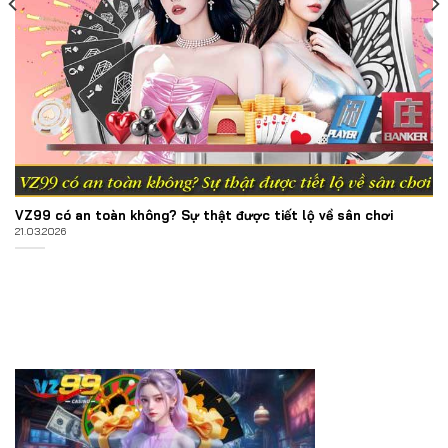
VZ99 có an toàn không? Sự thật được tiết lộ về sân chơi
21.03.2026